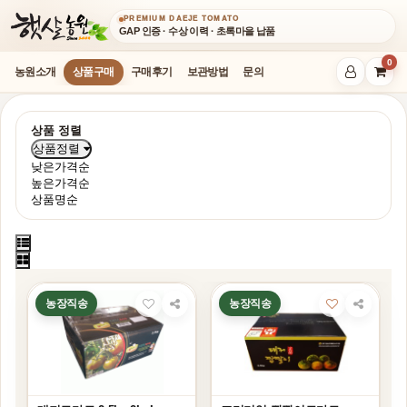
PREMIUM DAEJE TOMATO
GAP 인증 · 수상 이력 · 초록마을 납품
0
농원소개
상품구매
구매후기
보관방법
문의
상품 정렬
상품정렬
낮은가격순
높은가격순
상품명순
농장직송
농장직송
SOLD OUT
SOLD OUT