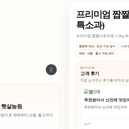
프리미엄 짭짤이토
요약
특소과)
및
프리미엄 짭짤이토마토 2.5kg M
구매
품평회 대상 · 은상 수상 농가
GAP
재배 · 선별 · 출고 직접 관리
REVIEW
확대보기
고객 후기
직접 남겨주신 후기를 편하게 살
이 달라요. 나오는 동안엔 계속
추천받아서 산건에 맛있
는 햇살농원
추천받아서 산건에 맛있어여
라요. 나오는 동안엔 계속 먹어야겠어요.
 바탕으로 재배부터 선별, 출고까지
do**