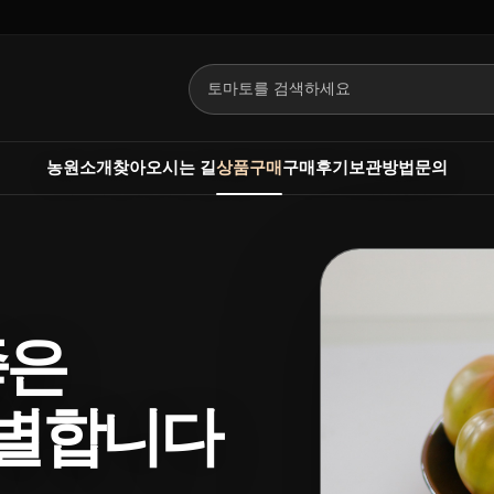
검색어
입력
농원소개
찾아오시는 길
상품구매
구매후기
보관방법
문의
좋은
별합니다