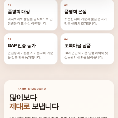
01
02
품평회 대상
품평회 은상
대저토마토 품질을 공식적으로 인
꾸준한 재배 기준과 품질 관리가
정받은 대표 수상 이력입니다.
만든 신뢰의 결과입니다.
03
04
GAP 인증 농가
초록마을 납품
안전성과 기본을 지키는 재배 기준
10여 년간 이어온 납품 이력이 햇
을 갖춘 인증 농가입니다.
살농원의 신뢰를 보여줍니다.
FARM STANDARD
많이보다
제대로
보냅니다