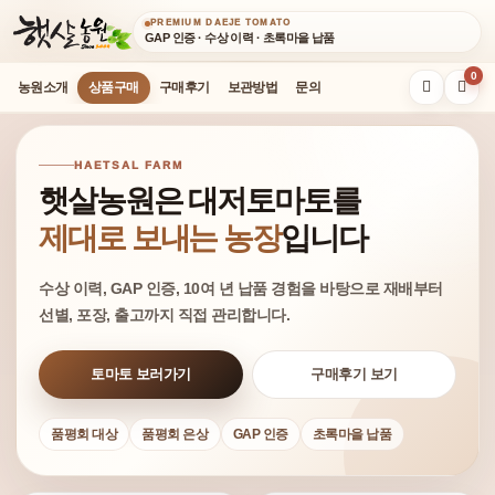
PREMIUM DAEJE TOMATO
GAP 인증 · 수상 이력 · 초록마을 납품
0
농원소개
상품구매
구매후기
보관방법
문의
HAETSAL FARM
햇살농원은 대저토마토를
제대로 보내는 농장
입니다
수상 이력, GAP 인증, 10여 년 납품 경험을 바탕으로 재배부터
선별, 포장, 출고까지 직접 관리합니다.
토마토 보러가기
구매후기 보기
품평회 대상
품평회 은상
GAP 인증
초록마을 납품