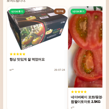
보여드립니다.
재구매
네이버후기
네이버후기
항상 맛있게 잘 먹었어요
w**
26-07-24
네이버페이 포토/동영상 리
짭짤이토마토 2.5KG
s**