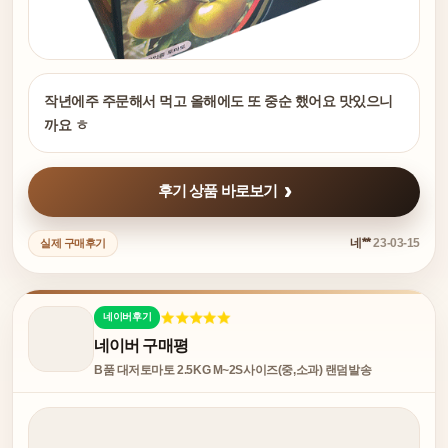
작년에주 주문해서 먹고 올해에도 또 중순 했어요 맛있으니
까요 ㅎ
후기 상품 바로보기
네**
23-03-15
실제 구매후기
네이버후기
네이버 구매평
B품 대저토마토 2.5KG M~2S사이즈(중,소과) 랜덤발송