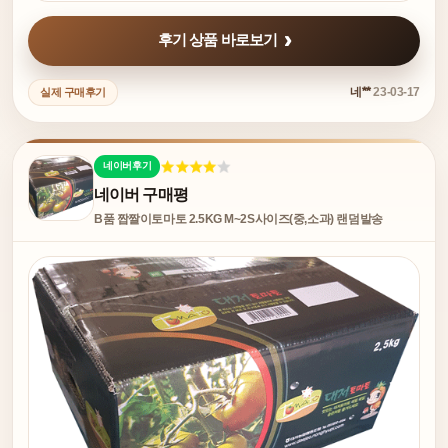
후기 상품 바로보기
네**
23-03-17
실제 구매후기
네이버후기
네이버 구매평
B품 짭짤이토마토 2.5KG M~2S사이즈(중,소과) 랜덤발송