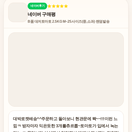
네이버후기
네이버 구매평
B품 대저토마토 2.5KG M~2S사이즈(중,소과) 랜덤발송
대박로켓배송^^주문하고 돌아보니 현관문에 똭~~!!!이런 느
낌ㅋ 받자마자 익은듯한 3개를츄르룹~토마토가 입에서 녹는