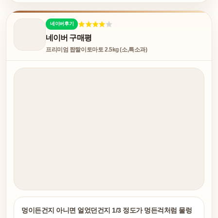
네이버후기
네이버 구매평
프리미엄 짭짤이토마토 2.5kg (소,특소과)
멍이든건지 아니면 얼었던건지 1/3 정도가 멍든걱처럼 물렁