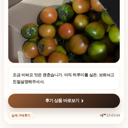
조금 비싸요 맛은 괜춘습니가. 아직 하루이틀 실온. 보롸놔고
친절설명해주셔서.
후기 상품 바로보기
네**
23-03-04
실제 구매후기