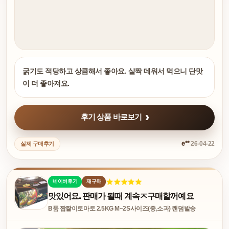
굵기도 적당하고 상큼해서 좋아요. 살짝 데워서 먹으니 단맛
이 더 좋아져요.
후기 상품 바로보기
e**
26-04-22
실제 구매후기
네이버후기
재구매
맛있어요. 판매가 될때 계속ㅈ구매할꺼예요
B품 짭짤이토마토 2.5KG M~2S사이즈(중,소과) 랜덤발송