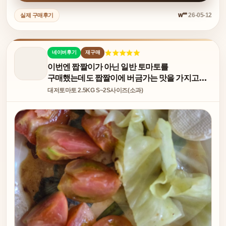
w**
26-05-12
실제 구매후기
네이버후기
재구매
이번엔 짭짤이가 아닌 일반 토마토를
구매했는데도 짭짤이에 버금가는 맛을 가지고
있어 매우 만족합니다.
대저토마토 2.5KG S~2S사이즈(소과)