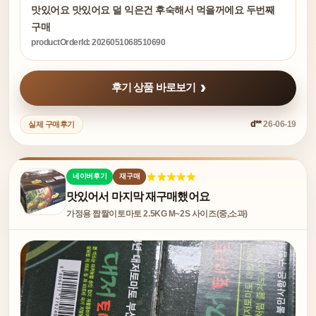
맛있어요 맛있어요 덜 익은건 후숙해서 먹을꺼에요 두번째
구매
productOrderId: 2026051068510690
후기 상품 바로보기
d**
26-06-19
실제 구매후기
네이버후기
재구매
맛있어서 마지막 재구매했어요
가정용 짭짤이토마토 2.5KG M~2S 사이즈(중,소과)