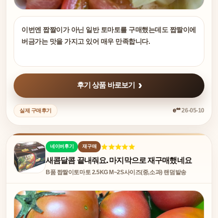
이번엔 짭짤이가 아닌 일반 토마토를 구매했는데도 짭짤이에
버금가는 맛을 가지고 있어 매우 만족합니다.
후기 상품 바로보기
e**
26-05-10
실제 구매후기
네이버후기
재구매
새콤달콤 끝내줘요. 마지막으로 재구매했네요
B품 짭짤이토마토 2.5KG M~2S사이즈(중,소과) 랜덤발송