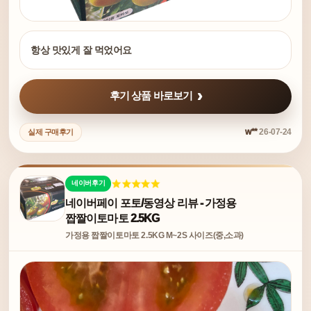
항상 맛있게 잘 먹었어요
후기 상품 바로보기
w**
26-07-24
실제 구매후기
네이버후기
네이버페이 포토/동영상 리뷰 - 가정용
짭짤이토마토 2.5KG
가정용 짭짤이토마토 2.5KG M~2S 사이즈(중,소과)