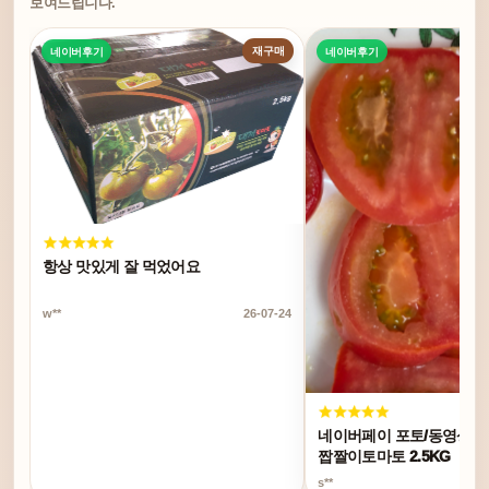
보여드립니다.
재구매
네이버후기
네이버후기
항상 맛있게 잘 먹었어요
w**
26-07-24
네이버페이 포토/동영상 리
짭짤이토마토 2.5KG
s**