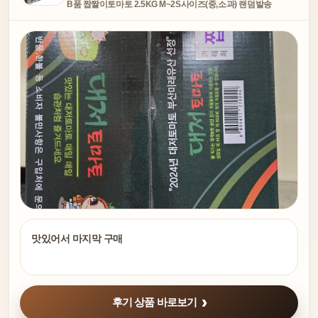
B품 짭짤이토마토 2.5KG M~2S사이즈(중,소과) 랜덤발송
맛있어서 마지막 구매
후기 상품 바로보기