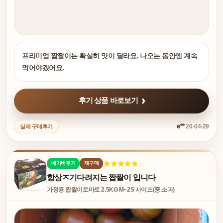
프리미엄 짭짤이는 확실히 맛이 달라요. 나오는 동안엔 계속
먹어야겠어요.
후기 상품 바로보기
e**
26-04-29
실제 구매후기
네이버후기
재구매
항상ㅈ기다려지는 짭짤이 입니다
가정용 짭짤이토마토 2.5KG M~2S 사이즈(중,소과)